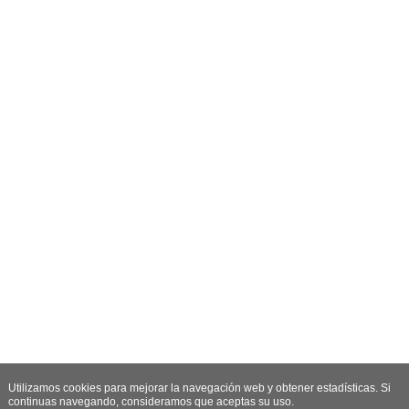
Utilizamos cookies para mejorar la navegación web y obtener estadísticas. Si
continuas navegando, consideramos que aceptas su uso.